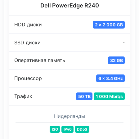
Dell PowerEdge R240
HDD диски
2 x 2 000 GB
SSD диски
-
Оперативная память
32 GB
Процессор
6 x 3.4 GHz
Трафик
50 TB
1 000 Mbit/s
Нидерланды
ISO
IPv6
DDoS