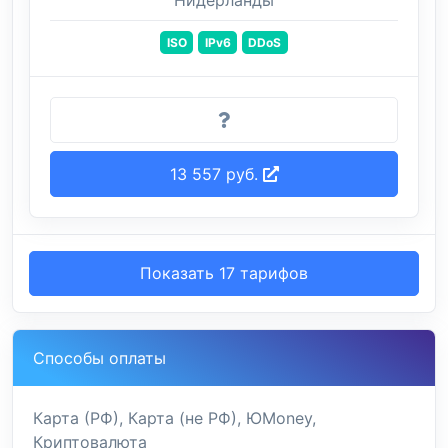
Нидерланды
ISO
IPv6
DDoS
13 557 руб.
Показать 17 тарифов
Способы оплаты
Карта (РФ), Карта (не РФ), ЮMoney,
Криптовалюта