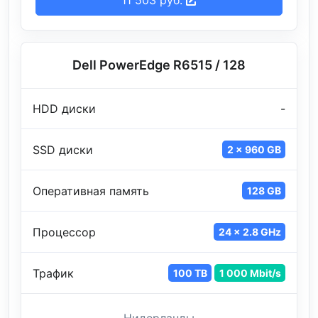
Dell PowerEdge R6515 / 128
HDD диски
-
SSD диски
2 x 960 GB
Оперативная память
128 GB
Процессор
24 x 2.8 GHz
Трафик
100 TB
1 000 Mbit/s