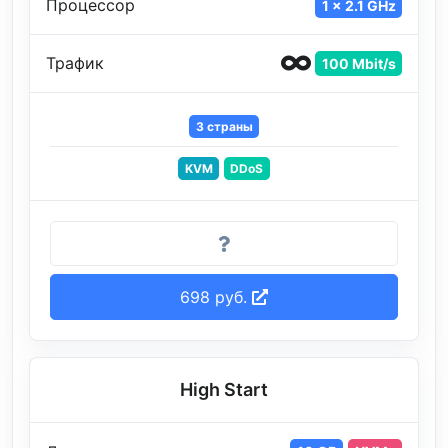
Процессор
1 x 2.1 GHz
Трафик
100 Mbit/s
3 страны
KVM
DDoS
698 руб.
High Start