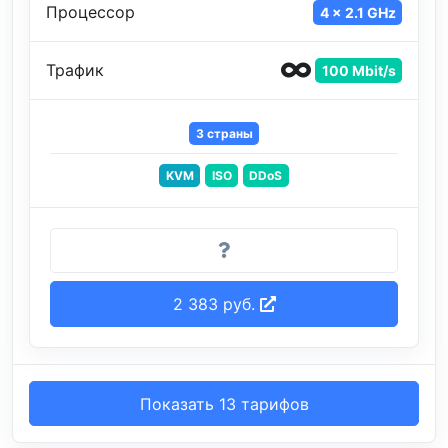
Процессор
4 x 2.1 GHz
Трафик
100 Mbit/s
3 страны
KVM
ISO
DDoS
2 383 руб.
Показать 13 тарифов