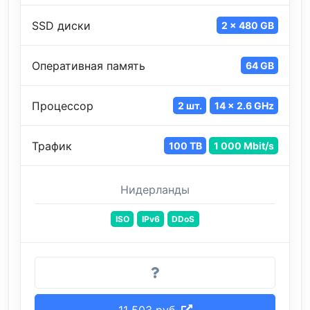
SSD диски
2 x 480 GB
Оперативная память
64 GB
Процессор
2 шт.
14 x 2.6 GHz
Трафик
100 TB
1 000 Mbit/s
Нидерланды
ISO
IPv6
DDoS
11 503 руб.