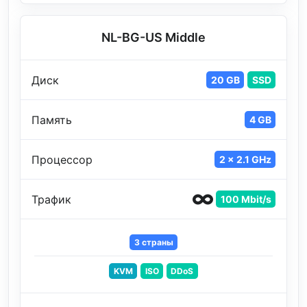
NL-BG-US Middle
Диск
20 GB
SSD
Память
4 GB
Процессор
2 x 2.1 GHz
Трафик
100 Mbit/s
3 страны
KVM
ISO
DDoS