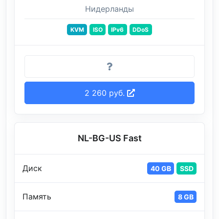
Нидерланды
KVM
ISO
IPv6
DDoS
2 260 руб.
NL-BG-US Fast
Диск
40 GB
SSD
Память
8 GB