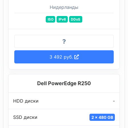
Нидерланды
ISO
IPv6
DDoS
3 492 руб.
Dell PowerEdge R250
HDD диски
-
SSD диски
2 x 480 GB