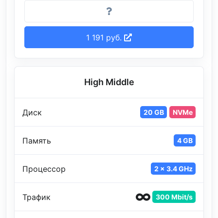
1 191 руб.
High Middle
Диск
20 GB
NVMe
Память
4 GB
Процессор
2 x 3.4 GHz
Трафик
300 Mbit/s