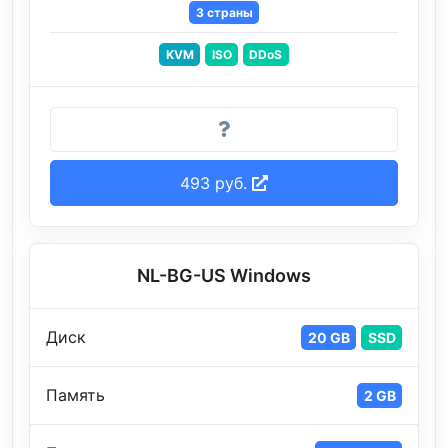
3 страны
KVM
ISO
DDoS
493 руб.
NL-BG-US Windows
Диск
20 GB
SSD
Память
2 GB