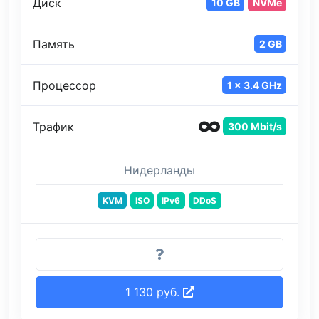
Диск
10 GB
NVMe
Память
2 GB
Процессор
1 x 3.4 GHz
Трафик
300 Mbit/s
Нидерланды
KVM
ISO
IPv6
DDoS
1 130 руб.