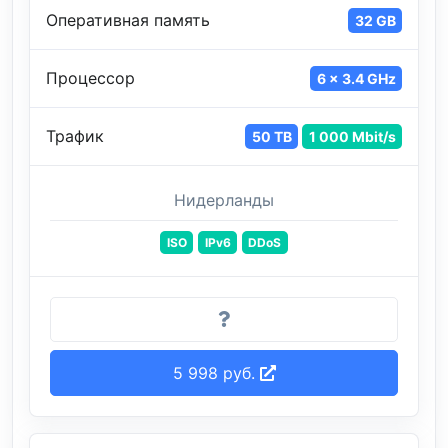
Оперативная память
32 GB
Процессор
6 x 3.4 GHz
Трафик
50 TB
1 000 Mbit/s
Нидерланды
ISO
IPv6
DDoS
5 998 руб.