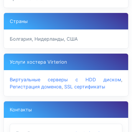
Страны
Болгария, Нидерланды, США
Услуги хостера Virterion
Виртуальные серверы с HDD диском
,
Регистрация доменов
,
SSL сертификаты
Контакты