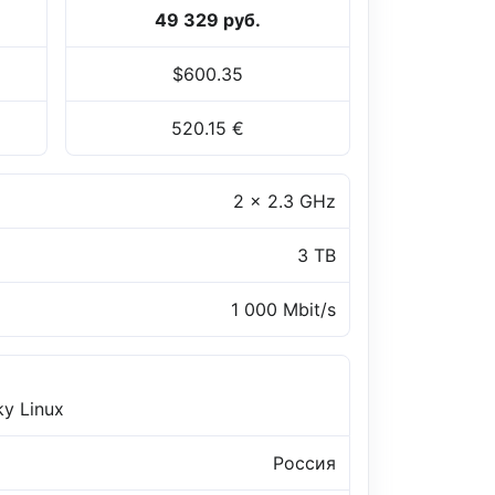
49 329 руб.
$600.35
520.15 €
2 x 2.3 GHz
3 TB
1 000 Mbit/s
ky Linux
Россия