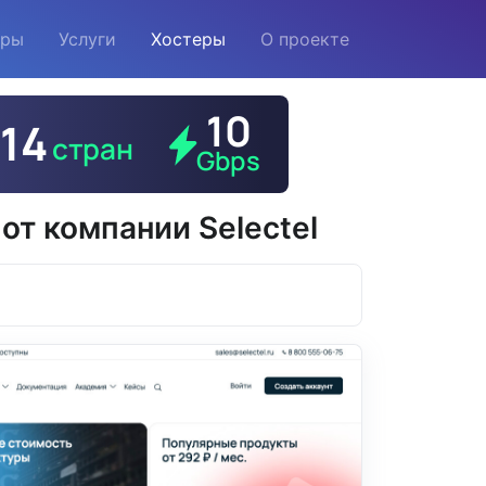
еры
Услуги
Хостеры
О проекте
от компании Selectel