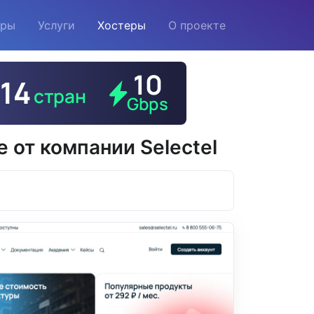
еры
Услуги
Хостеры
О проекте
 от компании Selectel