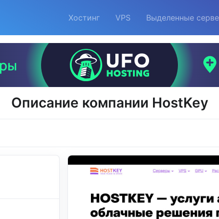
Хостинг
VPS
Выделенные серв
Описание компании HostKey