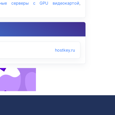
ьные серверы с GPU видеокартой
,
hostkey.ru