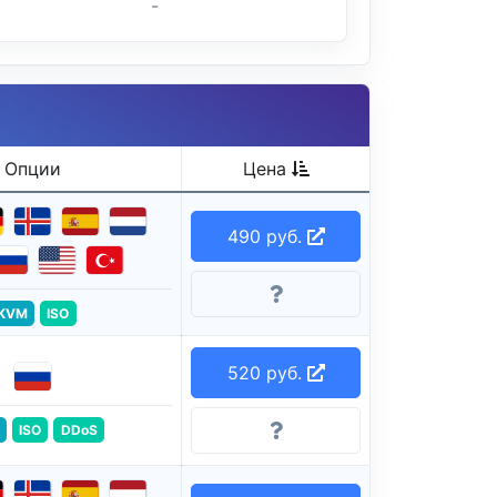
-
Опции
Цена
490 руб.
KVM
ISO
520 руб.
ISO
DDoS