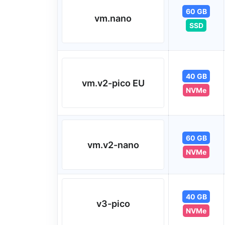
60 GB
vm.nano
SSD
40 GB
vm.v2-pico EU
NVMe
60 GB
vm.v2-nano
NVMe
40 GB
v3-pico
NVMe