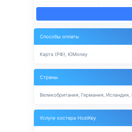
Способы оплаты
Карта (РФ), ЮMoney
Страны
Великобритания, Германия, Исландия,
Услуги хостера HostKey