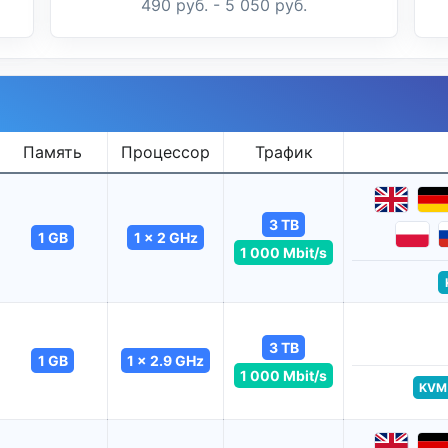
490 руб. - 5 050 руб.
Память
Процессор
Трафик
3 TB
1 GB
1 x 2 GHz
1 000 Mbit/s
3 TB
1 GB
1 x 2.9 GHz
1 000 Mbit/s
KVM