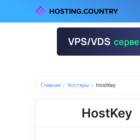
Главная
Хостеры
HostKey
HostKey