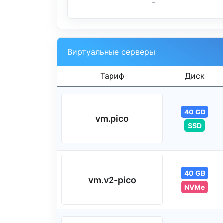
-
Виртуальные серверы
Тариф
Диск
40 GB
vm.pico
SSD
40 GB
vm.v2-pico
NVMe