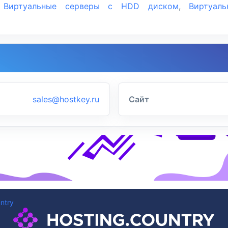
,
Виртуальные серверы с HDD диском
,
Виртуал
sales@hostkey.ru
Сайт
ntry