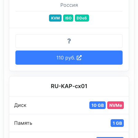
Россия
KVM
ISO
DDoS
110 руб.
RU-KAP-cx01
Диск
10 GB
NVMe
Память
1 GB