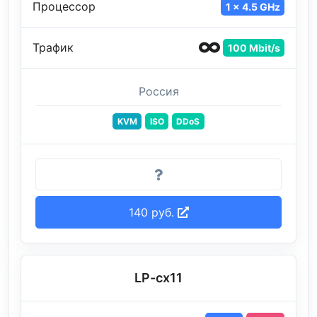
Процессор
1 x 4.5 GHz
Трафик
100 Mbit/s
Россия
KVM
ISO
DDoS
140 руб.
LP-cx11