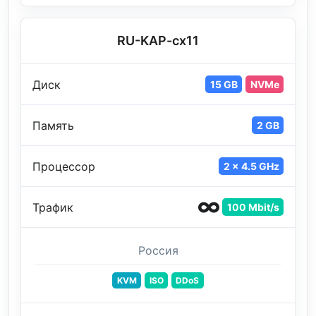
RU-KAP-cx11
Диск
15 GB
NVMe
Память
2 GB
Процессор
2 x 4.5 GHz
Трафик
100 Mbit/s
Россия
KVM
ISO
DDoS