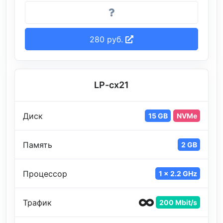
280 руб.
LP-cx21
Диск
15 GB
NVMe
Память
2 GB
Процессор
1 x 2.2 GHz
Трафик
200 Mbit/s