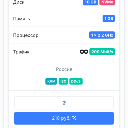
Диск
10 GB
NVMe
Память
1 GB
Процессор
1 x 2.2 GHz
Трафик
200 Mbit/s
Россия
KVM
ISO
DDoS
210 руб.