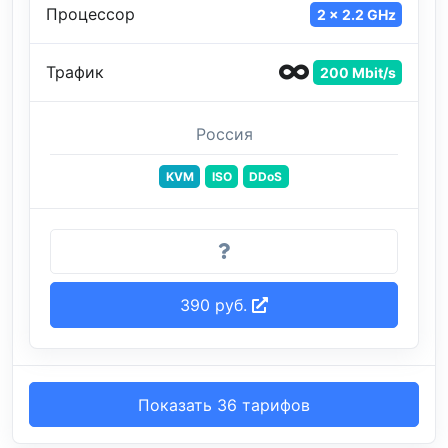
Процессор
2 x 2.2 GHz
Трафик
200 Mbit/s
Россия
KVM
ISO
DDoS
390 руб.
Показать 36 тарифов