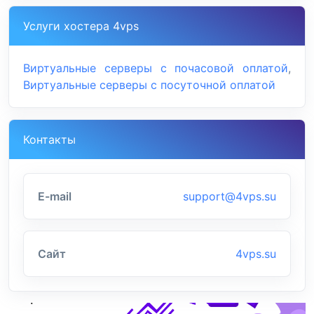
Услуги хостера 4vps
Виртуальные серверы с почасовой оплатой
,
Виртуальные серверы с посуточной оплатой
Контакты
E-mail
support@4vps.su
Сайт
4vps.su