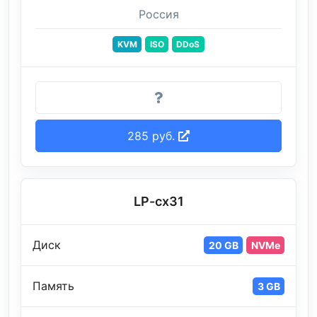
Россия
KVM
ISO
DDoS
285 руб.
LP-cx31
Диск
20 GB
NVMe
Память
3 GB