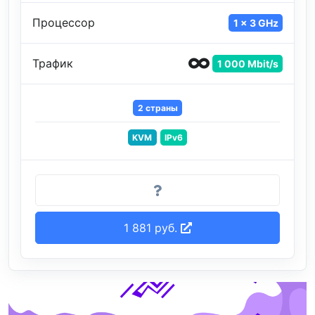
Процессор
1 x 3 GHz
Трафик
1 000 Mbit/s
2 страны
KVM
IPv6
1 881 руб.