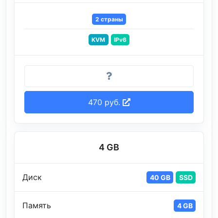
2 страны
KVM
IPv6
470 руб.
4 GB
Диск
40 GB
SSD
Память
4 GB