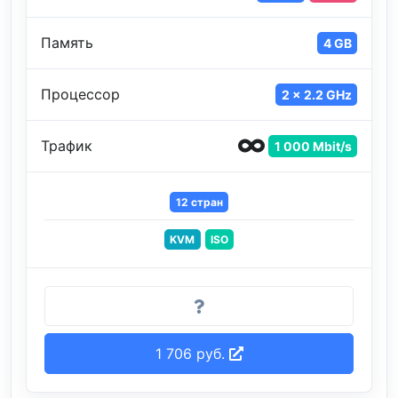
Память
4 GB
Процессор
2 x 2.2 GHz
Трафик
1 000 Mbit/s
12 стран
KVM
ISO
1 706 руб.