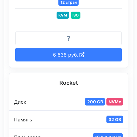
12 стран
KVM
ISO
6 638 руб.
Rocket
Диск
200 GB
NVMe
Память
32 GB