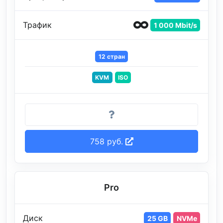
Трафик
1 000 Mbit/s
12 стран
KVM
ISO
758 руб.
Pro
Диск
25 GB
NVMe