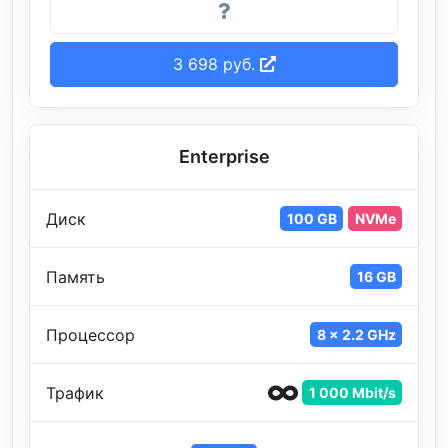
3 698 руб.
Enterprise
Диск
100 GB
NVMe
Память
16 GB
Процессор
8 x 2.2 GHz
Трафик
1 000 Mbit/s