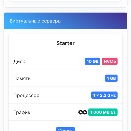
Виртуальные серверы
Starter
Диск
10 GB
NVMe
Память
1 GB
Процессор
1 x 2.2 GHz
Трафик
1 000 Mbit/s
12 стран