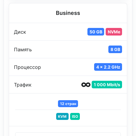
Business
Диск
50 GB
NVMe
Память
8 GB
Процессор
4 x 2.2 GHz
Трафик
1 000 Mbit/s
12 стран
KVM
ISO