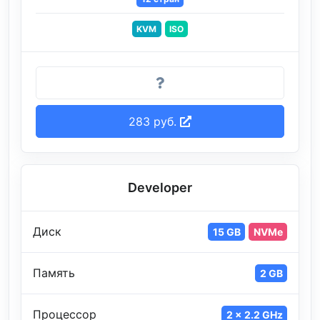
KVM
ISO
283 руб.
Developer
Диск
15 GB
NVMe
Память
2 GB
Процессор
2 x 2.2 GHz