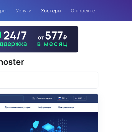
еры
Услуги
Хостеры
О проекте
hoster