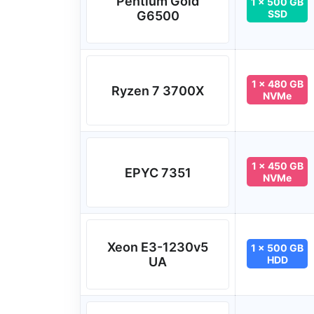
Pentium Gold
1 x 500 GB
SSD
G6500
1 x 480 GB
Ryzen 7 3700X
NVMe
1 x 450 GB
EPYC 7351
NVMe
Xeon E3-1230v5
1 x 500 GB
HDD
UA