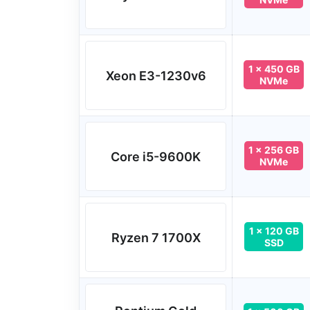
1 x 450 GB
Xeon E3-1230v6
NVMe
1 x 256 GB
Core i5-9600K
NVMe
1 x 120 GB
Ryzen 7 1700X
SSD