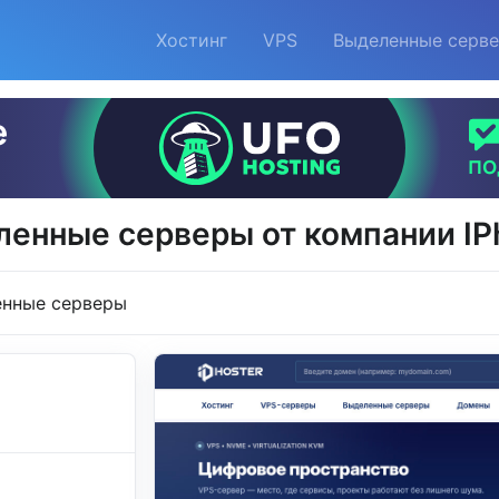
Хостинг
VPS
Выделенные серв
енные серверы от компании IP
нные серверы