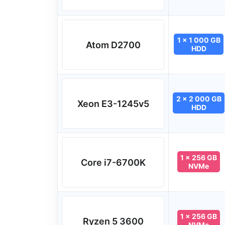
1 x 1 000 GB
Atom D2700
HDD
2 x 2 000 GB
Xeon E3-1245v5
HDD
1 x 256 GB
Core i7-6700K
NVMe
1 x 256 GB
Ryzen 5 3600
NVMe