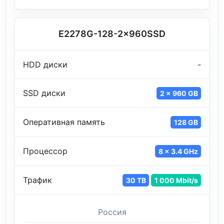
E2278G-128-2x960SSD
HDD диски
-
SSD диски
2 x 960 GB
Оперативная память
128 GB
Процессор
8 x 3.4 GHz
Трафик
30 TB
1 000 Mbit/s
Россия