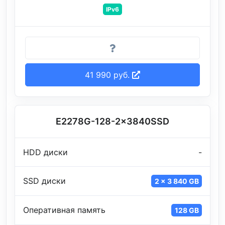
IPv6
41 990 руб.
E2278G-128-2x3840SSD
HDD диски
-
SSD диски
2 x 3 840 GB
Оперативная память
128 GB