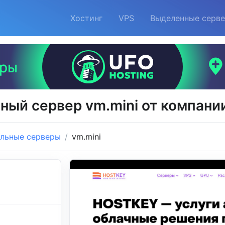
Хостинг
VPS
Выделенные серв
ный сервер vm.mini от компани
льные серверы
vm.mini