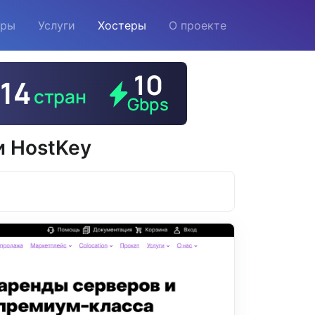
еры
Услуги
Хостеры
О проекте
и HostKey