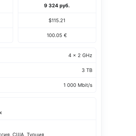
9 324 руб.
$115.21
100.05 €
4 x 2 GHz
3 TB
1 000 Mbit/s
x
ссия, США, Турция