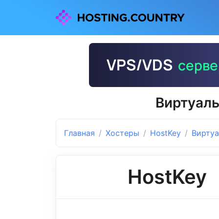
Виртуаль
Главная
Хостеры
HostKey
Виртуа
HostKey