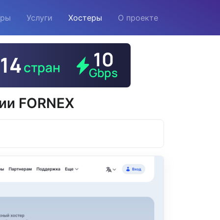
еры
Услуги
Хостеры
О проекте
нии FORNEX