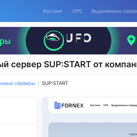
Хостинг
VPS
Выделенные серв
й сервер SUP:START от компа
енные серверы
SUP:START