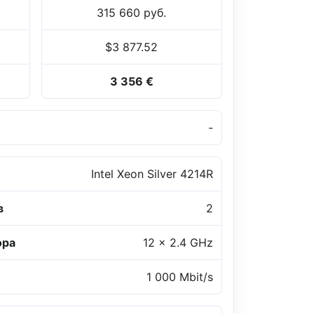
315 660 руб.
$3 877.52
3 356 €
-
Intel Xeon Silver 4214R
в
2
ора
12 x 2.4 GHz
1 000 Mbit/s