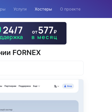
еры
Услуги
Хостеры
О проекте
нии FORNEX