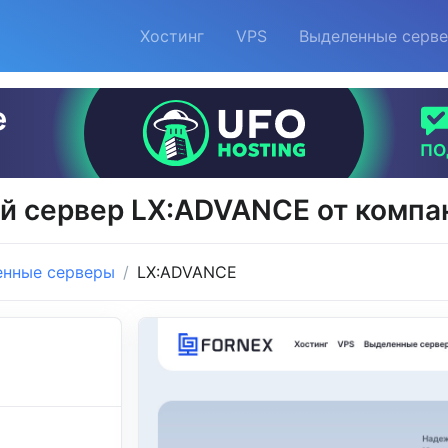
Хостинг
VPS
Выделенные серв
й сервер LX:ADVANCE от компа
енные серверы
LX:ADVANCE