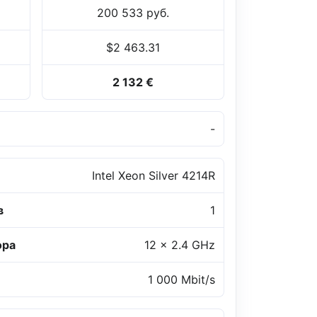
200 533 руб.
$2 463.31
2 132 €
-
Intel Xeon Silver 4214R
в
1
ора
12 x 2.4 GHz
1 000 Mbit/s