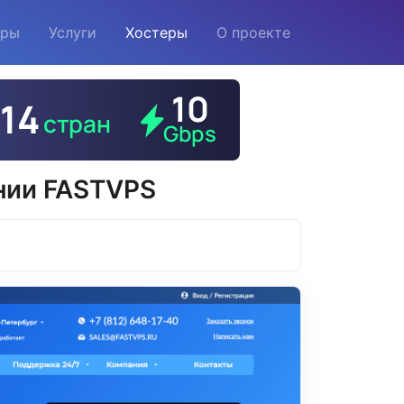
еры
Услуги
Хостеры
О проекте
нии FASTVPS