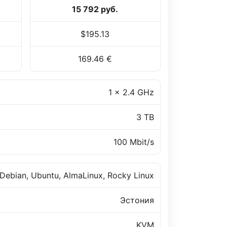
15 792 руб.
$195.13
169.46 €
1 x 2.4 GHz
3 TB
100 Mbit/s
Debian, Ubuntu, AlmaLinux, Rocky Linux
Эстония
KVM