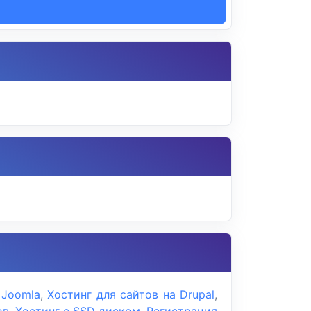
 Joomla
,
Хостинг для сайтов на Drupal
,
ов
,
Хостинг с SSD диском
,
Регистрация