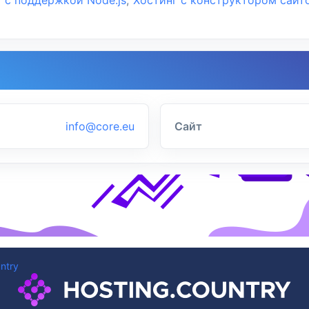
info@core.eu
Сайт
ntry