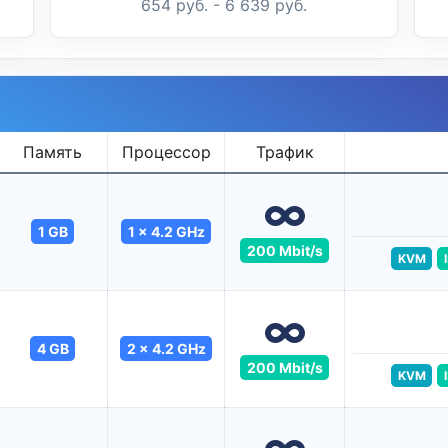
654 руб. - 6 639 руб.
Память
Процессор
Трафик
1 GB
1 x 4.2 GHz
200 Mbit/s
KVM
4 GB
2 x 4.2 GHz
200 Mbit/s
KVM