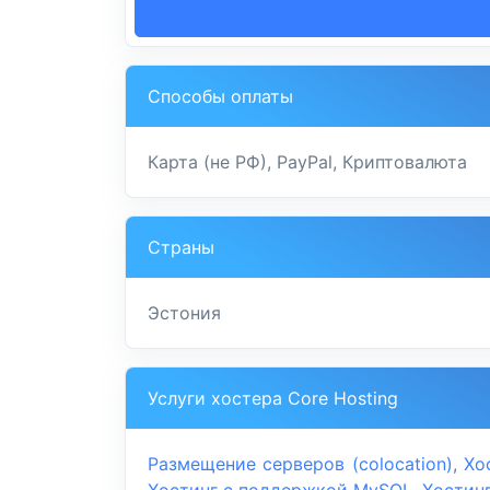
Способы оплаты
Карта (не РФ), PayPal, Криптовалюта
Страны
Эстония
Услуги хостера Core Hosting
Размещение серверов (colocation)
,
Хо
Хостинг с поддержкой MySQL
,
Хостинг