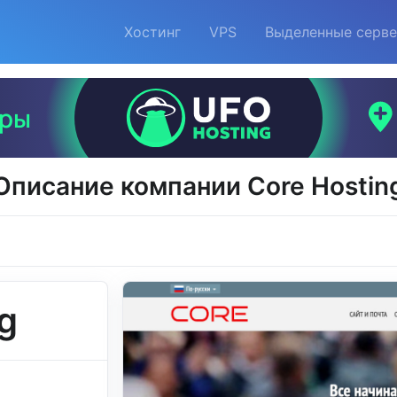
Хостинг
VPS
Выделенные серв
Описание компании Core Hostin
g