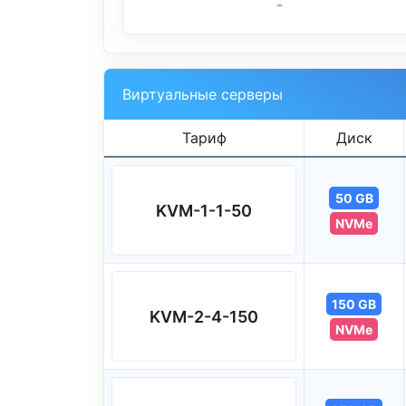
-
Виртуальные серверы
Тариф
Диск
50 GB
KVM-1-1-50
NVMe
150 GB
KVM-2-4-150
NVMe