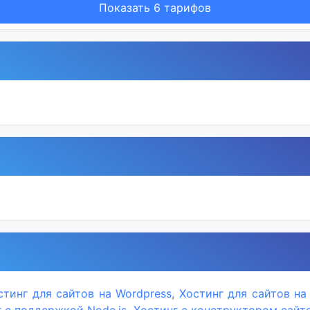
Показать 6 тарифов
стинг для сайтов на Wordpress
,
Хостинг для сайтов на
 с поддержкой Node.js
,
Хостинг с конструктором сайт