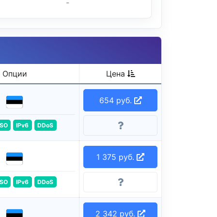
-
Опции
Цена
654 руб.
ISO
IPv6
DDoS
1 375 руб.
ISO
IPv6
DDoS
2 342 руб.