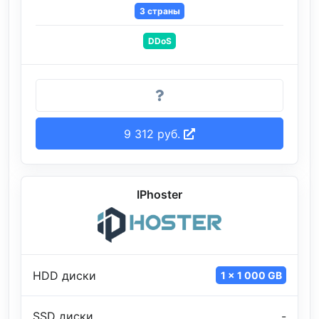
3 страны
DDoS
9 312 руб.
IPhoster
HDD диски
1 x 1 000 GB
SSD диски
-