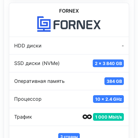
FORNEX
HDD диски
-
SSD диски (NVMe)
2 x 3 840 GB
Оперативная память
384 GB
Процессор
10 x 2.4 GHz
Трафик
1 000 Mbit/s
3 страны