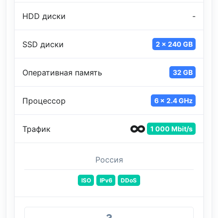
HDD диски
-
SSD диски
2 x 240 GB
Оперативная память
32 GB
Процессор
6 x 2.4 GHz
Трафик
1 000 Mbit/s
Россия
ISO
IPv6
DDoS