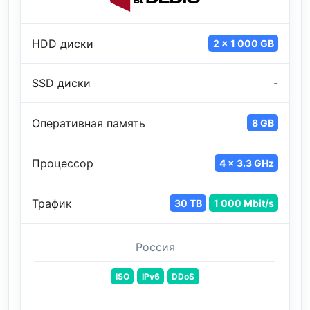
HDD диски
2 x 1 000 GB
SSD диски
-
Оперативная память
8 GB
Процессор
4 x 3.3 GHz
Трафик
30 TB
1 000 Mbit/s
Россия
ISO
IPv6
DDoS