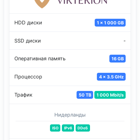
HDD диски
1 x 1 000 GB
SSD диски
-
Оперативная память
16 GB
Процессор
4 x 3.5 GHz
Трафик
50 TB
1 000 Mbit/s
Нидерланды
ISO
IPv6
DDoS