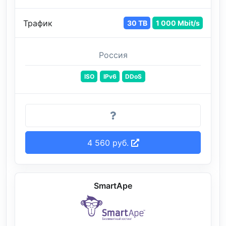
Трафик
30 TB
1 000 Mbit/s
Россия
ISO
IPv6
DDoS
4 560 руб.
SmartApe