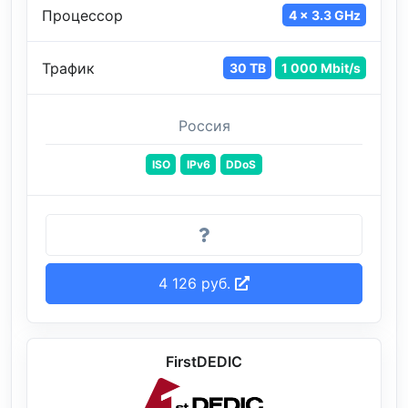
Процессор
4 x 3.3 GHz
Трафик
30 TB
1 000 Mbit/s
Россия
ISO
IPv6
DDoS
4 126 руб.
FirstDEDIC