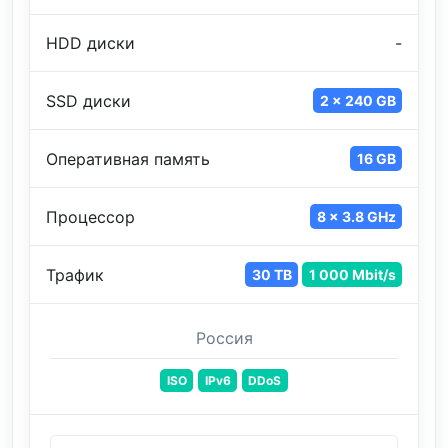
HDD диски
-
SSD диски
2 x 240 GB
Оперативная память
16 GB
Процессор
8 x 3.8 GHz
Трафик
30 TB
1 000 Mbit/s
Россия
ISO
IPv6
DDoS