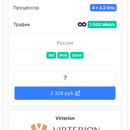
Процессор
4 x 3.2 GHz
Трафик
1 000 Mbit/s
Россия
ISO
IPv6
DDoS
3 328 руб.
Virterion