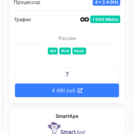
Процессор
4 x 2.4 GHz
Трафик
1 000 Mbit/s
Россия
ISO
IPv6
DDoS
4 490 руб.
SmartApe