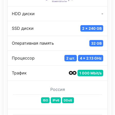
HDD диски
-
SSD диски
2 x 240 GB
Оперативная память
32 GB
Процессор
2 шт.
4 x 2.13 GHz
Трафик
1 000 Mbit/s
Россия
ISO
IPv6
DDoS