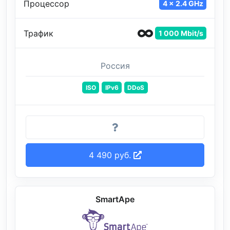
Процессор
4 x 2.4 GHz
Трафик
1 000 Mbit/s
Россия
ISO
IPv6
DDoS
4 490 руб.
SmartApe