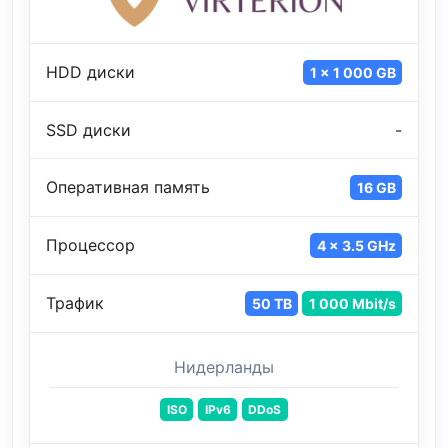
HDD диски
1 x 1 000 GB
SSD диски
-
Оперативная память
16 GB
Процессор
4 x 3.5 GHz
Трафик
50 TB
1 000 Mbit/s
Нидерланды
ISO
IPv6
DDoS