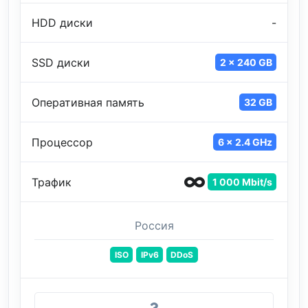
HDD диски
-
SSD диски
2 x 240 GB
Оперативная память
32 GB
Процессор
6 x 2.4 GHz
Трафик
1 000 Mbit/s
Россия
ISO
IPv6
DDoS