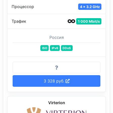
Процессор
4 x 3.2 GHz
Трафик
1 000 Mbit/s
Россия
ISO
IPv6
DDoS
3 328 руб.
Virterion