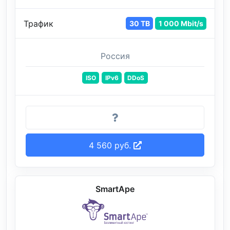
Трафик
30 TB
1 000 Mbit/s
Россия
ISO
IPv6
DDoS
4 560 руб.
SmartApe