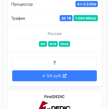
Процессор
4 x 3.3 GHz
Трафик
30 TB
1 000 Mbit/s
Россия
ISO
IPv6
DDoS
4 126 руб.
FirstDEDIC