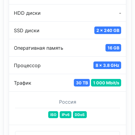
HDD диски
-
SSD диски
2 x 240 GB
Оперативная память
16 GB
Процессор
8 x 3.8 GHz
Трафик
30 TB
1 000 Mbit/s
Россия
ISO
IPv6
DDoS