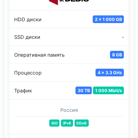
HDD диски
2 x 1 000 GB
SSD диски
-
Оперативная память
8 GB
Процессор
4 x 3.3 GHz
Трафик
30 TB
1 000 Mbit/s
Россия
ISO
IPv6
DDoS