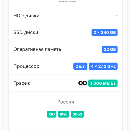
HDD диски
-
SSD диски
2 x 240 GB
Оперативная память
32 GB
Процессор
2 шт.
4 x 2.13 GHz
Трафик
1 000 Mbit/s
Россия
ISO
IPv6
DDoS