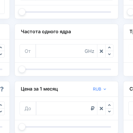
Частота одного ядра
Т
От
GHz
Цена за 1 месяц
С
RUB
До