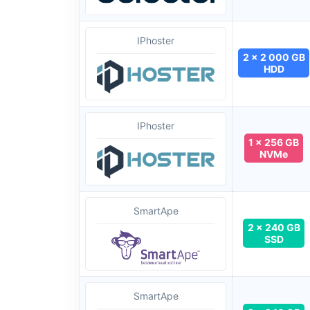
IPhoster
2 x 2 000 GB
HDD
IPhoster
1 x 256 GB
NVMe
SmartApe
2 x 240 GB
SSD
SmartApe