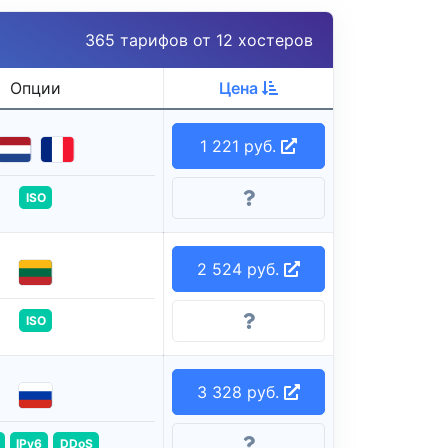
365 тарифов от 12 хостеров
Опции
Цена
1 221 руб.
ISO
2 524 руб.
ISO
3 328 руб.
IPv6
DDoS