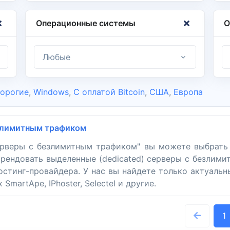
Операционные системы
О
Любые
орогие
,
Windows
,
С оплатой Bitcoin
,
США
,
Европа
езлимитным трафиком
серверы с безлимитным трафиком" вы можете выбрать
 арендовать выделенные (dedicated) серверы с безли
хостинг-провайдера. У нас вы найдете только актуаль
martApe, IPhoster, Selectel и другие.
1