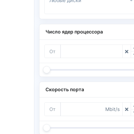
Любые диски
Число ядер процессора
От
Скорость порта
От
Mbit/s