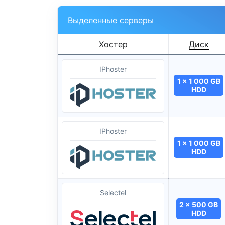
Выделенные серверы
Хостер
Диск
IPhoster
1 x 1 000 GB
HDD
IPhoster
1 x 1 000 GB
HDD
Selectel
2 x 500 GB
HDD