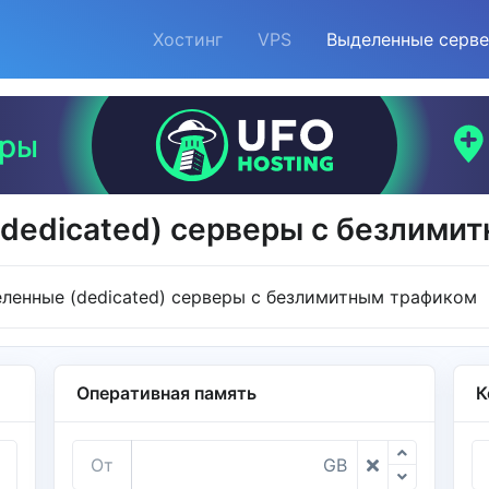
Хостинг
VPS
Выделенные серв
dedicated) серверы с безлими
ленные (dedicated) серверы с безлимитным трафиком
Оперативная память
К
От
GB