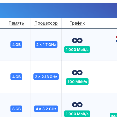
Память
Процессор
Трафик
4 GB
2 x 1.7 GHz
1 000 Mbit/s
4 GB
2 x 2.13 GHz
100 Mbit/s
8 GB
4 x 3.2 GHz
1 000 Mbit/s
ISO