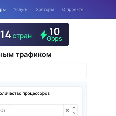
еры
Услуги
Хостеры
О проекте
тным трафиком
оличество процессоров
От