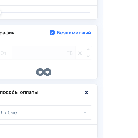
рафик
Безлимитный
От
TB
пособы оплаты
Любые