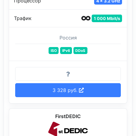
Процессор
4 x 3.2 GHz
Трафик
1 000 Mbit/s
Россия
ISO
IPv6
DDoS
3 328 руб.
FirstDEDIC