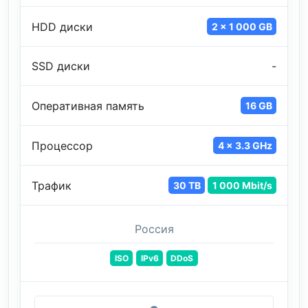
HDD диски
2 x 1 000 GB
SSD диски
-
Оперативная память
16 GB
Процессор
4 x 3.3 GHz
Трафик
30 TB
1 000 Mbit/s
Россия
ISO
IPv6
DDoS