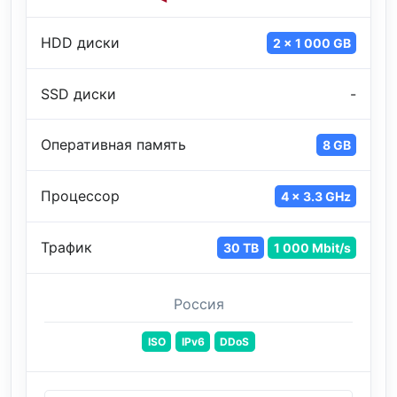
HDD диски
2 x 1 000 GB
SSD диски
-
Оперативная память
8 GB
Процессор
4 x 3.3 GHz
Трафик
30 TB
1 000 Mbit/s
Россия
ISO
IPv6
DDoS