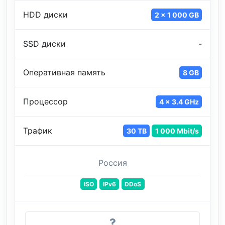
HDD диски
2 x 1 000 GB
SSD диски
-
Оперативная память
8 GB
Процессор
4 x 3.4 GHz
Трафик
30 TB
1 000 Mbit/s
Россия
ISO
IPv6
DDoS