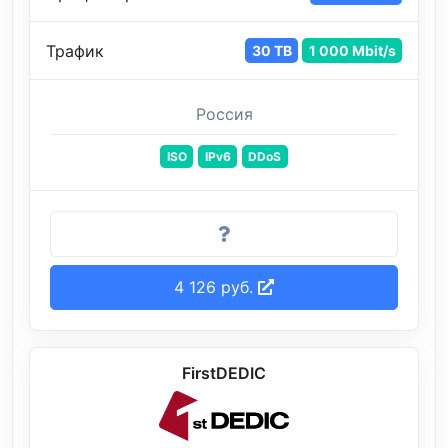
Трафик
30 TB
1 000 Mbit/s
Россия
ISO
IPv6
DDoS
4 126 руб.
FirstDEDIC