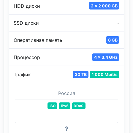
HDD диски
2 x 2 000 GB
SSD диски
-
Оперативная память
8 GB
Процессор
4 x 3.4 GHz
Трафик
30 TB
1 000 Mbit/s
Россия
ISO
IPv6
DDoS