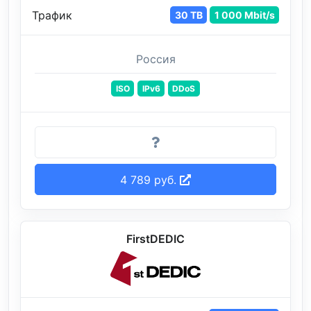
Трафик
30 TB
1 000 Mbit/s
Россия
ISO
IPv6
DDoS
4 789 руб.
FirstDEDIC