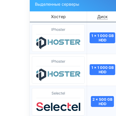
Выделенные серверы
Хостер
Диск
IPhoster
1 x 1 000 GB
HDD
IPhoster
1 x 1 000 GB
HDD
Selectel
2 x 500 GB
HDD