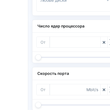
Любые диски
Число ядер процессора
От
Скорость порта
От
Mbit/s