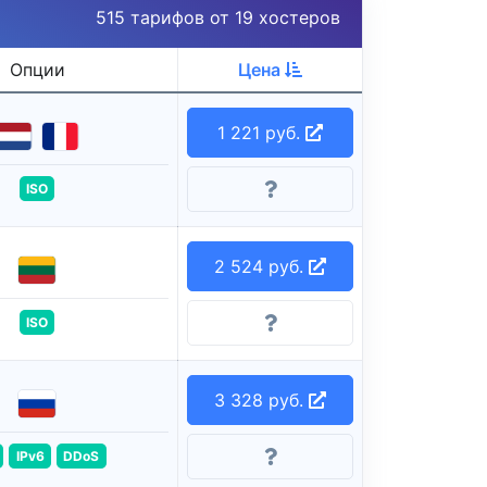
515 тарифов от 19 хостеров
Опции
Цена
1 221 руб.
ISO
2 524 руб.
ISO
3 328 руб.
IPv6
DDoS