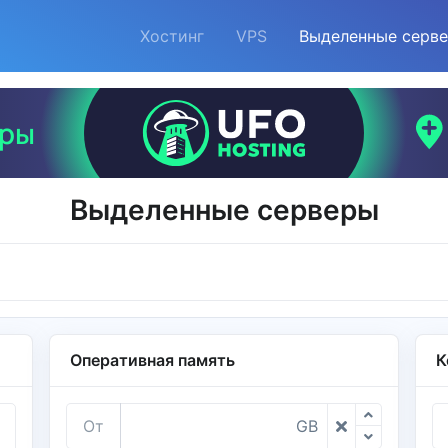
Хостинг
VPS
Выделенные серв
Выделенные серверы
Оперативная память
К
От
GB