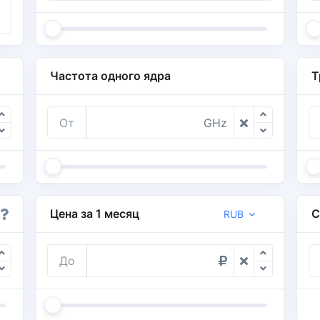
Частота одного ядра
Т
От
GHz
Цена за 1 месяц
С
RUB
До