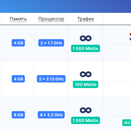
Память
Процессор
Трафик
4 GB
2 x 1.7 GHz
1 000 Mbit/s
4 GB
2 x 2.13 GHz
100 Mbit/s
8 GB
4 x 3.2 GHz
1 000 Mbit/s
ISO