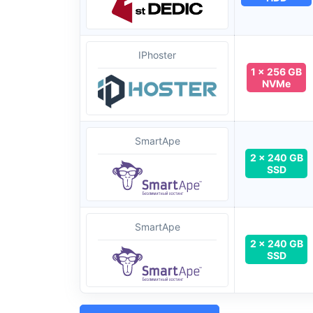
IPhoster
1 x 256 GB
NVMe
SmartApe
2 x 240 GB
SSD
SmartApe
2 x 240 GB
SSD