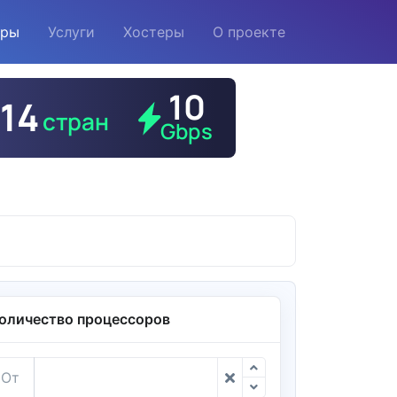
еры
Услуги
Хостеры
О проекте
оличество процессоров
От