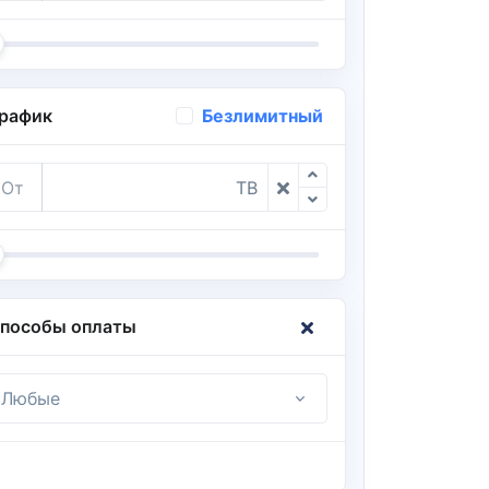
рафик
Безлимитный
От
TB
пособы оплаты
Любые