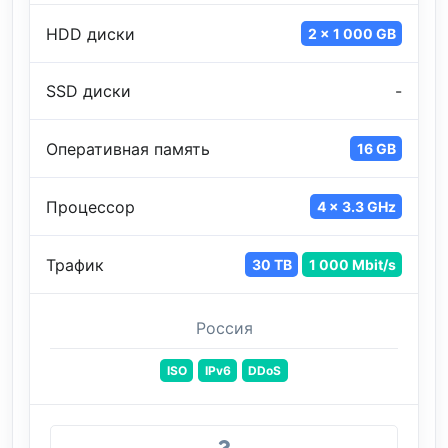
HDD диски
2 x 1 000 GB
SSD диски
-
Оперативная память
16 GB
Процессор
4 x 3.3 GHz
Трафик
30 TB
1 000 Mbit/s
Россия
ISO
IPv6
DDoS