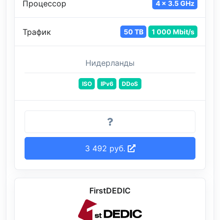
Процессор
4 x 3.5 GHz
Трафик
50 TB
1 000 Mbit/s
Нидерланды
ISO
IPv6
DDoS
3 492 руб.
FirstDEDIC