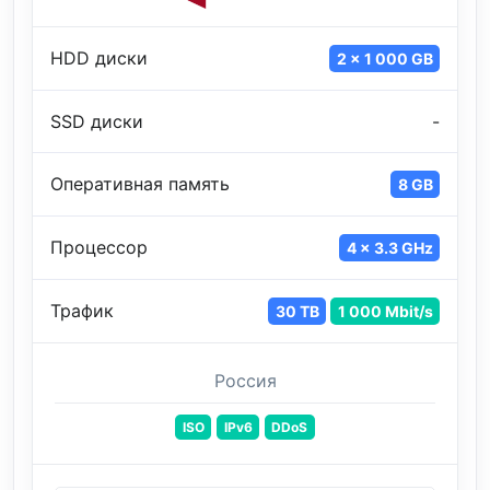
HDD диски
2 x 1 000 GB
SSD диски
-
Оперативная память
8 GB
Процессор
4 x 3.3 GHz
Трафик
30 TB
1 000 Mbit/s
Россия
ISO
IPv6
DDoS