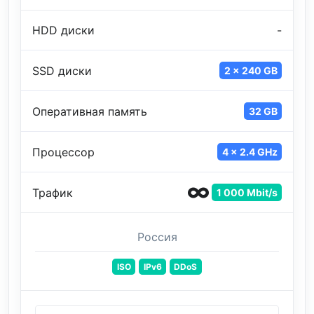
HDD диски
-
SSD диски
2 x 240 GB
Оперативная память
32 GB
Процессор
4 x 2.4 GHz
Трафик
1 000 Mbit/s
Россия
ISO
IPv6
DDoS