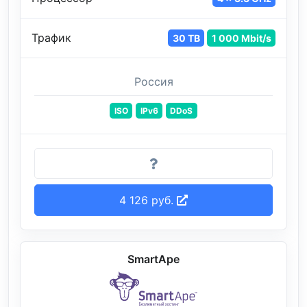
Трафик
30 TB
1 000 Mbit/s
Россия
ISO
IPv6
DDoS
4 126 руб.
SmartApe