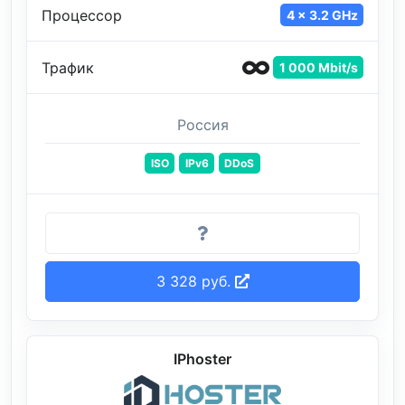
Процессор
4 x 3.2 GHz
Трафик
1 000 Mbit/s
Россия
ISO
IPv6
DDoS
3 328 руб.
IPhoster