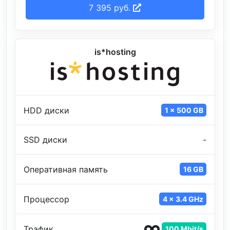
7 395 руб.
is*hosting
HDD диски
1 x 500 GB
SSD диски
-
Оперативная память
16 GB
Процессор
4 x 3.4 GHz
Трафик
100 Mbit/s