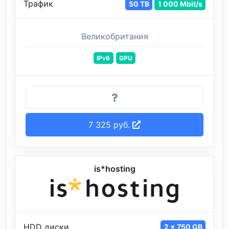
Трафик
50 TB
1 000 Mbit/s
Великобритания
IPv6
GPU
7 325 руб.
is*hosting
HDD диски
2 x 750 GB