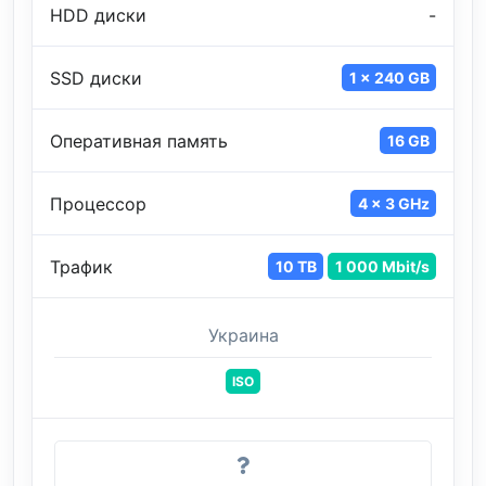
HDD диски
-
SSD диски
1 x 240 GB
Оперативная память
16 GB
Процессор
4 x 3 GHz
Трафик
10 TB
1 000 Mbit/s
Украина
ISO