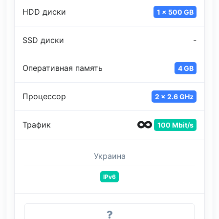
HDD диски
1 x 500 GB
SSD диски
-
Оперативная память
4 GB
Процессор
2 x 2.6 GHz
Трафик
100 Mbit/s
Украина
IPv6