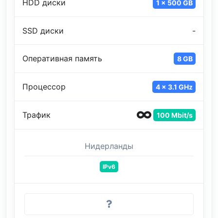
HDD диски
1 x 500 GB
SSD диски
-
Оперативная память
8 GB
Процессор
4 x 3.1 GHz
Трафик
100 Mbit/s
Нидерланды
IPv6