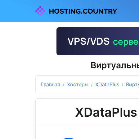
Виртуальны
Главная
Хостеры
XDataPlus
Вирт
XDataPlus