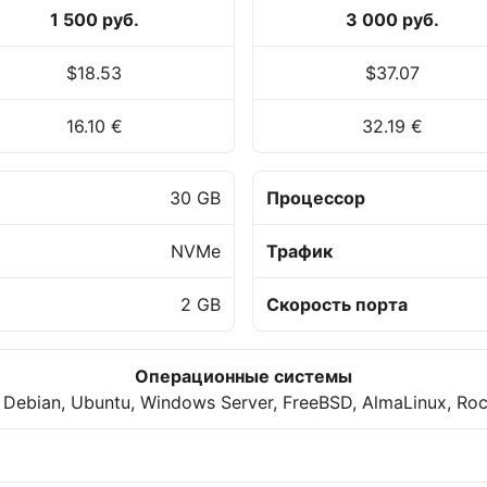
1 500 руб.
3 000 руб.
$18.53
$37.07
16.10 €
32.19 €
30 GB
Процессор
NVMe
Трафик
2 GB
Скорость порта
Операционные системы
 Debian, Ubuntu, Windows Server, FreeBSD, AlmaLinux, Roc