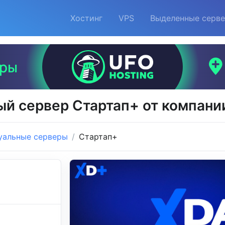
Хостинг
VPS
Выделенные серв
й сервер Стартап+ от компани
уальные серверы
Стартап+