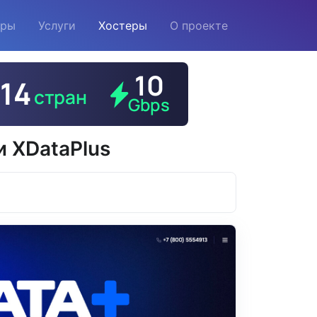
еры
Услуги
Хостеры
О проекте
и XDataPlus