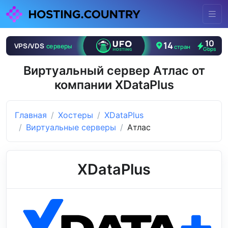
Виртуальный сервер Атлас от
компании XDataPlus
Главная
Хостеры
XDataPlus
Виртуальные серверы
Атлас
XDataPlus