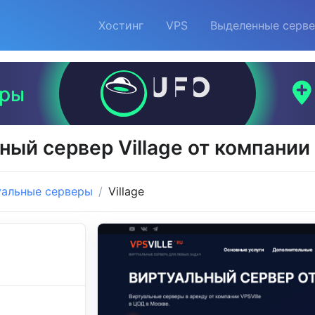
Хостинг
VPS
Выделенные серв
ный сервер Village от компании
уальные серверы
Village