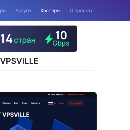
еры
Услуги
Хостеры
О проекте
 VPSVILLE