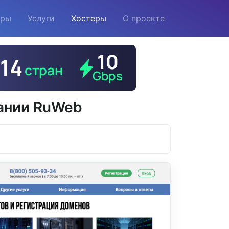
еры
Услуги
Хостеры
О проекте
пании RuWeb