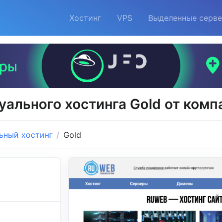
Хостинг
VPS
Выделенные серв
уального хостинга Gold от ком
ьный хостинг
Gold