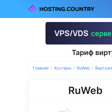
Тариф вирт
Главная
Хостеры
RuWeb
Виртуал
RuWeb