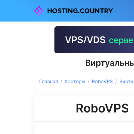
Виртуальны
Главная
Хостеры
RoboVPS
Вирту
RoboVPS