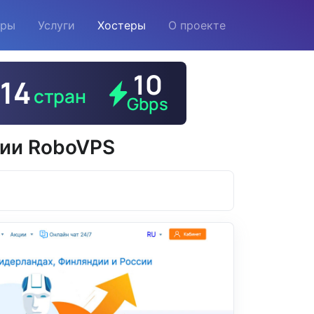
еры
Услуги
Хостеры
О проекте
нии RoboVPS