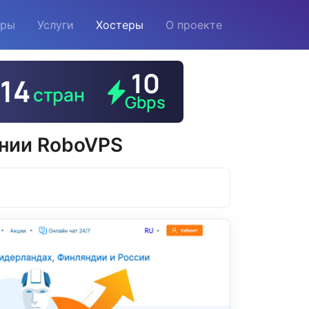
еры
Услуги
Хостеры
О проекте
ании RoboVPS