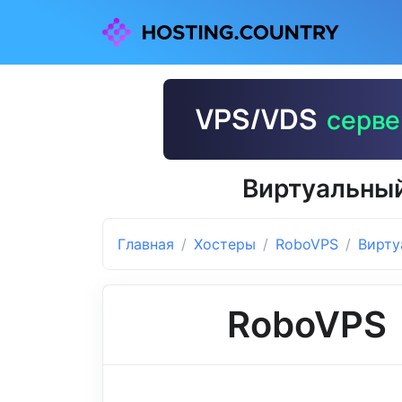
Виртуальный
Главная
Хостеры
RoboVPS
Вирту
RoboVPS