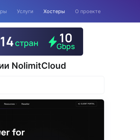
еры
Услуги
Хостеры
О проекте
и NolimitCloud