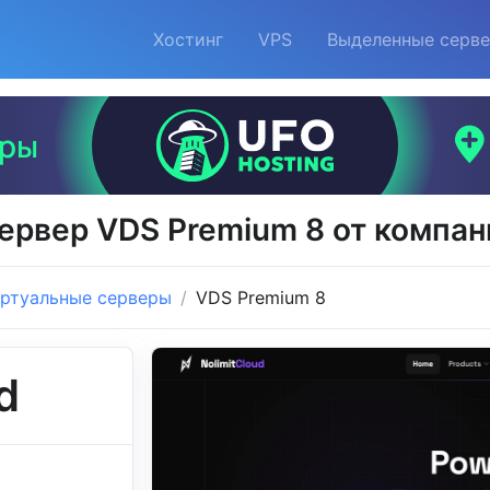
Хостинг
VPS
Выделенные серв
ервер VDS Premium 8 от компани
ртуальные серверы
VDS Premium 8
d