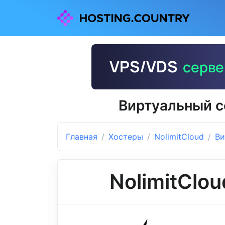
Виртуальный с
Главная
Хостеры
NolimitCloud
Ви
NolimitClou