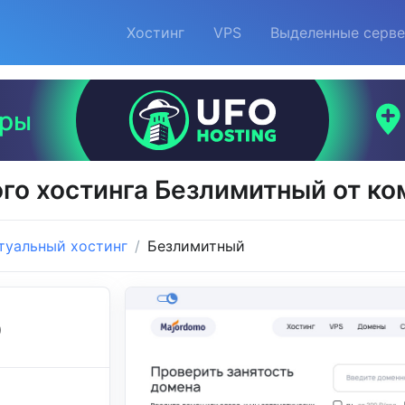
Хостинг
VPS
Выделенные серв
го хостинга Безлимитный от к
туальный хостинг
Безлимитный
o