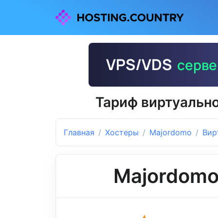
Тариф виртуально
Главная
Хостеры
Majordomo
Вир
Majordom