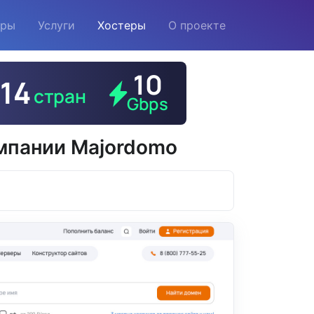
еры
Услуги
Хостеры
О проекте
омпании Majordomo