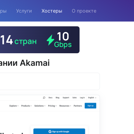
еры
Услуги
Хостеры
О проекте
ании Akamai