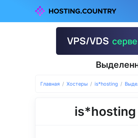
Выделенн
Главная
Хостеры
is*hosting
Выде
is*hosting