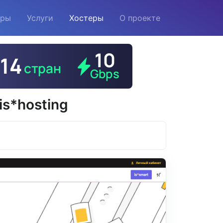
еры
Услуги
Хостеры
О проекте
s*hosting