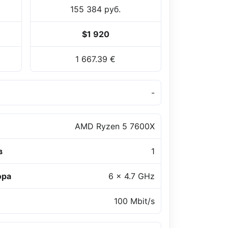
155 384 руб.
$1 920
1 667.39 €
-
AMD Ryzen 5 7600X
в
1
ора
6 x 4.7 GHz
100 Mbit/s