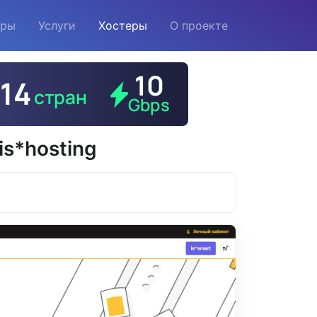
еры
Услуги
Хостеры
О проекте
s*hosting