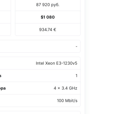
87 920 руб.
$1 080
934.74 €
-
Intel Xeon E3-1230v5
в
1
ора
4 x 3.4 GHz
100 Mbit/s