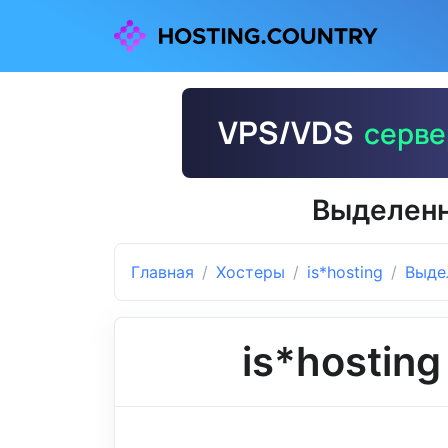
Выделенн
Главная
Хостеры
is*hosting
Выде
is*hosting