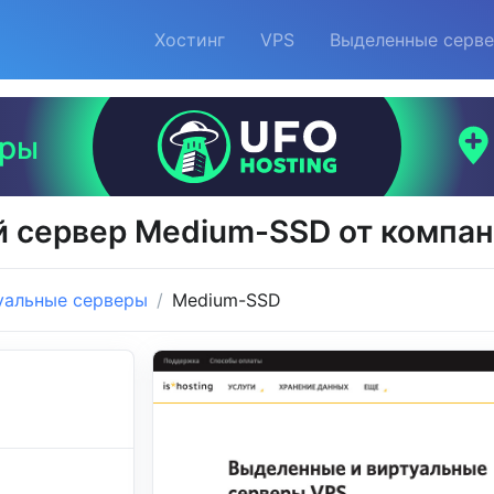
Хостинг
VPS
Выделенные серв
 сервер Medium-SSD от компани
уальные серверы
Medium-SSD