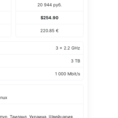
20 944 руб.
$254.90
220.85 €
3 x 2.2 GHz
3 TB
1 000 Mbit/s
inux
пур, Таиланд, Украина, Швейцария,