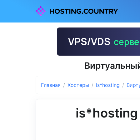
Виртуальный
Главная
Хостеры
is*hosting
Вирт
is*hosting