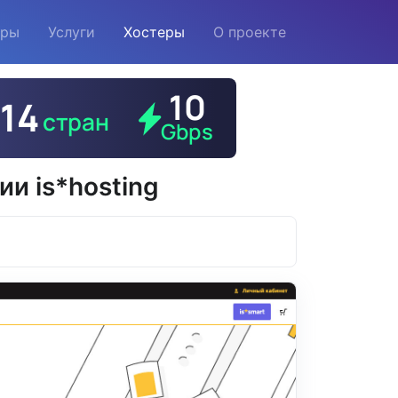
еры
Услуги
Хостеры
О проекте
и is*hosting