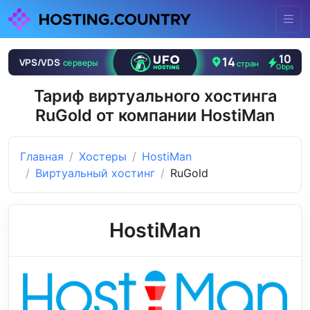
Тариф виртуального хостинга
RuGold от компании HostiMan
Главная
Хостеры
HostiMan
Виртуальный хостинг
RuGold
HostiMan