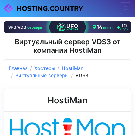
Виртуальный сервер VDS3 от
компании HostiMan
Главная
Хостеры
HostiMan
Виртуальные серверы
VDS3
HostiMan