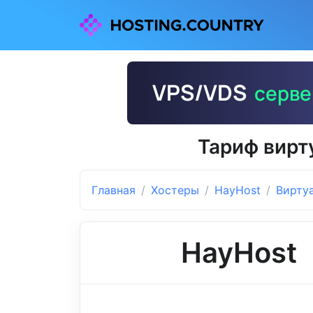
Тариф вирт
Главная
Хостеры
HayHost
Вирту
HayHost