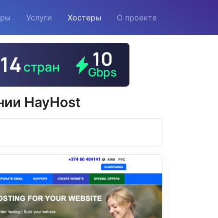
еры
Услуги
Хостеры
О проекте
нии HayHost