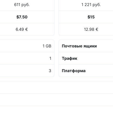
611 руб.
1 221 руб.
$7.50
$15
6.49 €
12.98 €
1 GB
Почтовые ящики
1
Трафик
3
Платформа