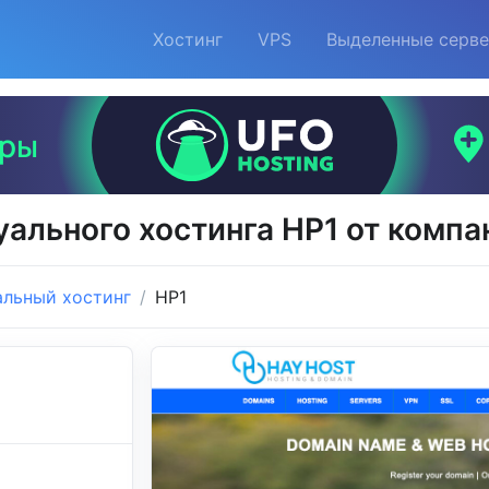
Хостинг
VPS
Выделенные серв
уального хостинга HP1 от компа
альный хостинг
HP1