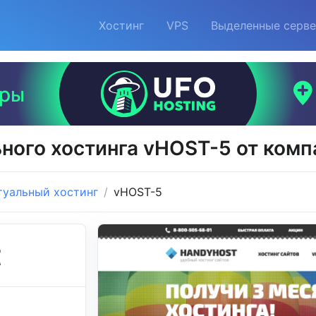
Хостинг
VPS
Выделенные серв
ного хостинга vHOST-5 от ком
туальный хостинг
vHOST-5
t