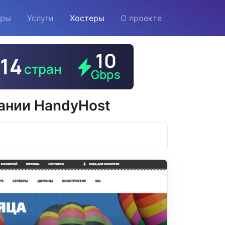
еры
Услуги
Хостеры
О проекте
пании HandyHost