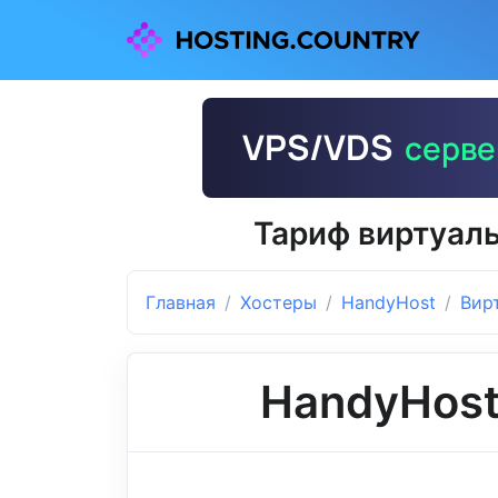
Тариф виртуаль
Главная
Хостеры
HandyHost
Вир
HandyHos