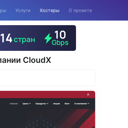
еры
Услуги
Хостеры
О проекте
пании CloudX