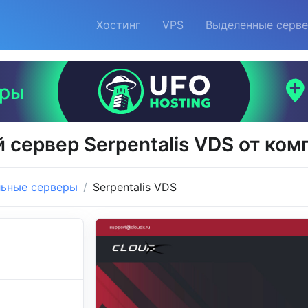
Хостинг
VPS
Выделенные серв
 сервер Serpentalis VDS от ком
льные серверы
Serpentalis VDS