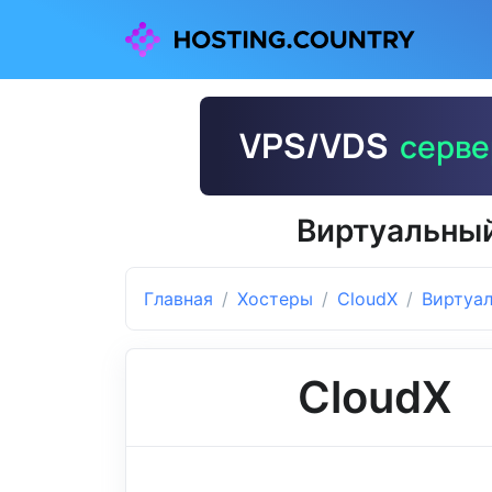
Виртуальный
Главная
Хостеры
CloudX
Виртуа
CloudX