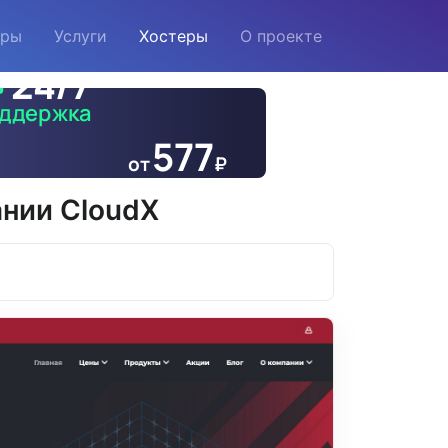
еры
Услуги
Хостеры
О проекте
ании CloudX