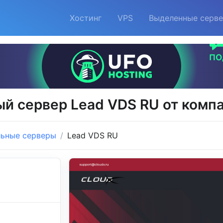
Хостинг
VPS
Выделенные серв
й сервер Lead VDS RU от комп
льные серверы
Lead VDS RU