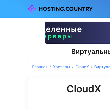
Виртуальны
Главная
Хостеры
CloudX
Виртуа
CloudX