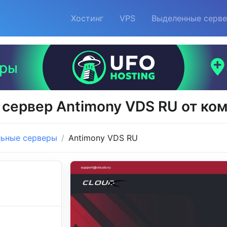
Хостинг
VPS
Выделенные серв
сервер Antimony VDS RU от ко
льные серверы
Antimony VDS RU