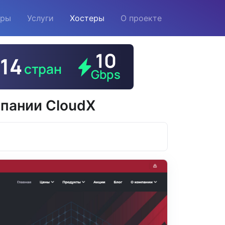
еры
Услуги
Хостеры
О проекте
мпании CloudX