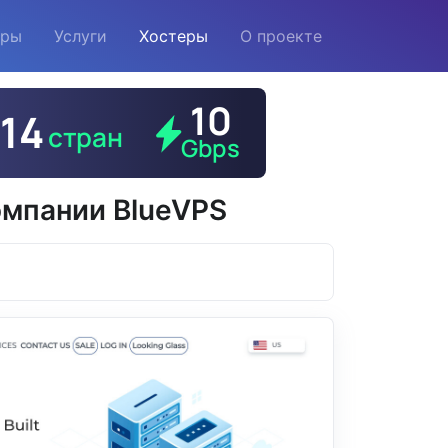
еры
Услуги
Хостеры
О проекте
мпании BlueVPS