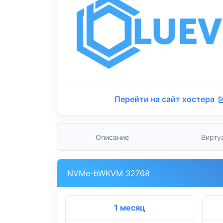
Перейти на сайт хостера
Описание
Вирту
NVMe-bWKVM 32768
1 месяц