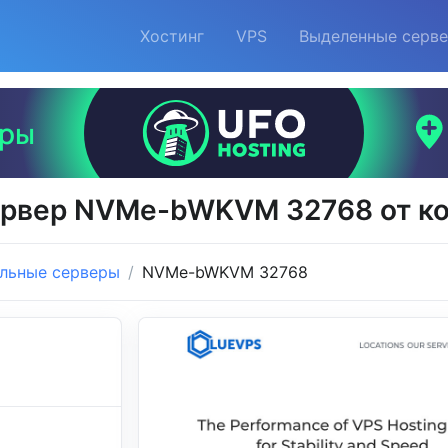
Хостинг
VPS
Выделенные серв
ервер NVMe-bWKVM 32768 от ко
льные серверы
NVMe-bWKVM 32768