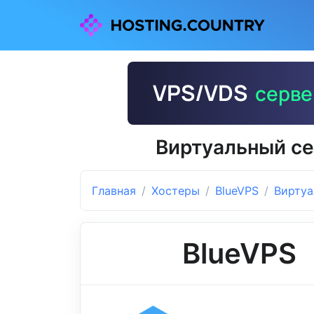
Виртуальный с
Главная
Хостеры
BlueVPS
Виртуа
BlueVPS