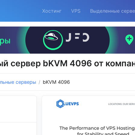
Хостинг
VPS
Выделенные серв
ый сервер bKVM 4096 от компан
льные серверы
bKVM 4096