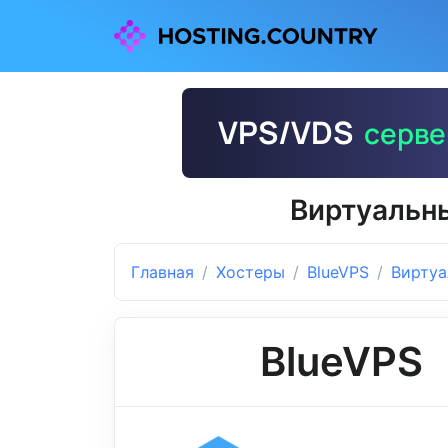
Виртуальн
Главная
Хостеры
BlueVPS
Виртуа
BlueVPS