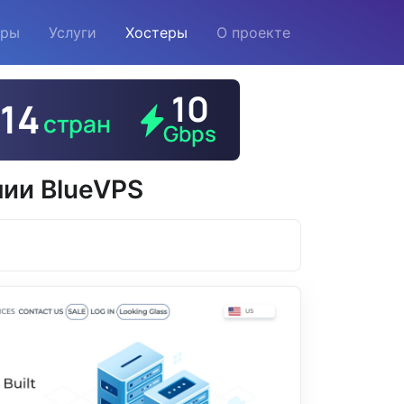
еры
Услуги
Хостеры
О проекте
ии BlueVPS