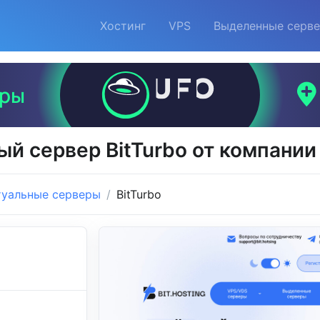
Хостинг
VPS
Выделенные серв
й сервер BitTurbo от компании 
туальные серверы
BitTurbo
g