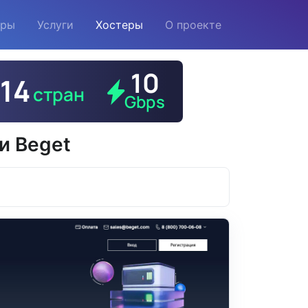
еры
Услуги
Хостеры
О проекте
и Beget