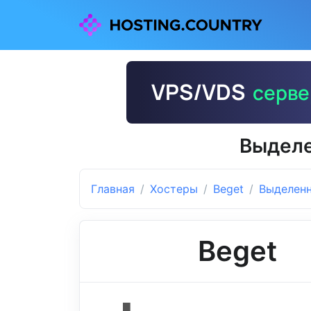
Выделе
Главная
Хостеры
Beget
Выделен
Beget