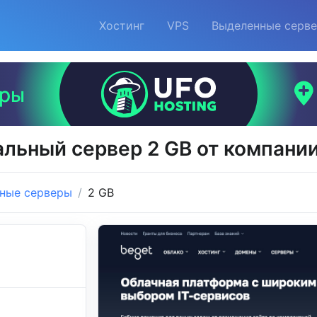
Хостинг
VPS
Выделенные серв
альный сервер 2 GB от компании
ные серверы
2 GB