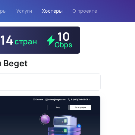
еры
Услуги
Хостеры
О проекте
 Beget