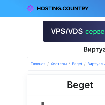
Вирту
Главная
Хостеры
Beget
Виртуаль
Beget