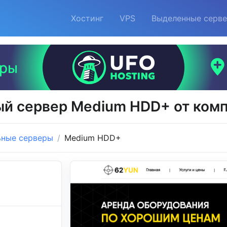
Хостинг
VPS
Выделенные серв
й сервер Medium HDD+ от ком
ьные серверы
Medium HDD+