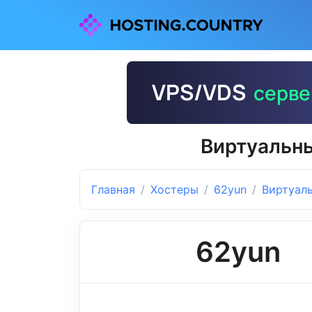
Виртуальны
Главная
Хостеры
62yun
Виртуал
62yun