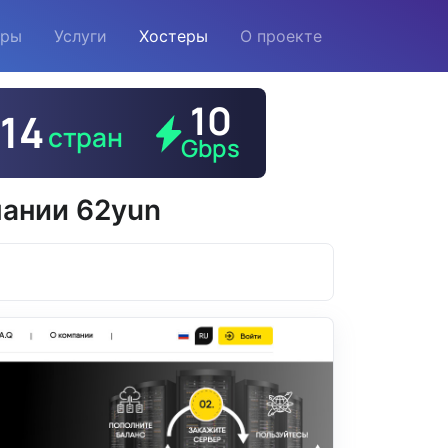
еры
Услуги
Хостеры
О проекте
пании 62yun